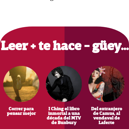
Primary
Sidebar
Leer + te hace - güey…
Correr para
I Ching el libro
Del extranjero
pensar mejor
inmortal a una
de Camus, al
década del MTV
vendaval de
de Bunbury
Laferte