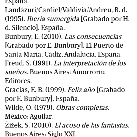
España.
Landázuri/Cardiel/Valdivia/Andreu, B. d.
(1995).
Iberia sumergida
[Grabado por H.
d. Silencio]. España.
Bunbury, E. (2010).
Las consecuencias
[Grabado por E. Bunbury]. El Puerto de
Santa María, Cádiz, Andalucía, España.
Freud, S. (1991).
La interpretación de los
sueños
. Buenos Aires: Amorrortu
Editores.
Gracias, E. B. (1999).
Feliz año
[Grabado
por E. Bunbury]. España.
Wilde, O. (1979).
Obras completas
.
México: Aguilar.
Žižek, S. (2010).
El acoso de las fantasías
.
Buenos Aires: Siglo XXI.