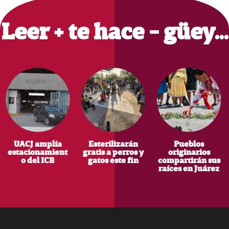
Sidebar
Leer + te hace - güey…
UACJ amplía
Esterilizarán
Pueblos
estacionamient
gratis a perros y
originarios
o del ICB
gatos este fin
compartirán sus
raíces en Juárez