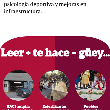
psicología deportiva y mejoras en
infraestructura.
Primary
Sidebar
Leer + te hace - güey…
UACJ amplía
Esterilizarán
Pueblos