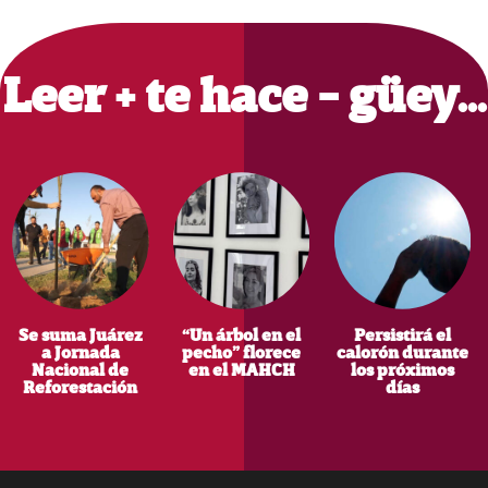
Primary
Sidebar
Leer + te hace - güey…
Se suma Juárez
“Un árbol en el
Persistirá el
a Jornada
pecho” florece
calorón durante
Nacional de
en el MAHCH
los próximos
Reforestación
días