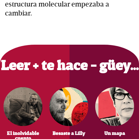
estructura molecular empezaba a
cambiar.
Primary
Sidebar
Leer + te hace - güey…
El inolvidable
Besaste a Lilly
Un mapa
cuento