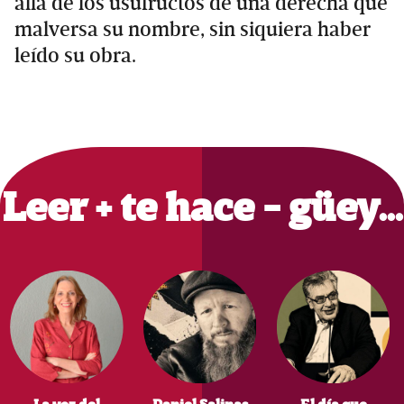
allá de los usufructos de una derecha que
malversa su nombre, sin siquiera haber
leído su obra.
Primary
Sidebar
Leer + te hace - güey…