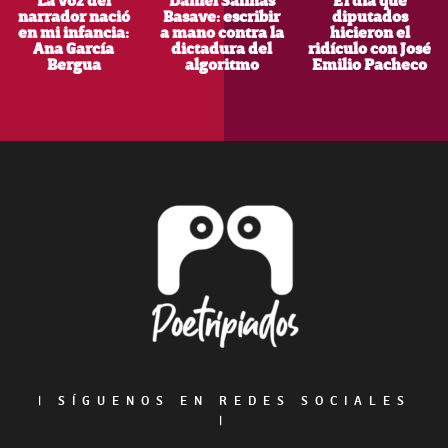
La voz del
Daniel Salinas
El día que
narrador nació
Basave: escribir
diputados
en mi infancia:
a mano contra la
hicieron el
Ana García
dictadura del
ridículo con José
Bergua
algoritmo
Emilio Pacheco
Footer
|
SÍGUENOS EN REDES SOCIALES
|