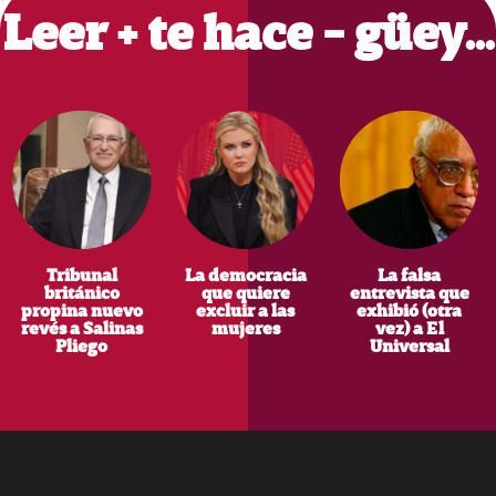
Leer + te hace - güey…
Tribunal
La democracia
La falsa
británico
que quiere
entrevista que
propina nuevo
excluir a las
exhibió (otra
revés a Salinas
mujeres
vez) a El
Pliego
Universal