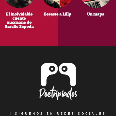
El inolvidable
Besaste a Lilly
Un mapa
cuento
mexicano de
Eraclio Zepeda
Footer
|
SÍGUENOS EN REDES SOCIALES