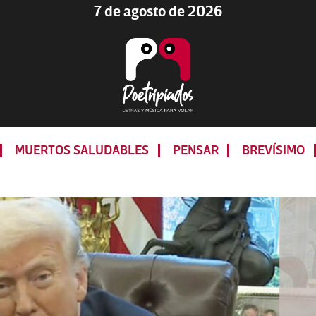
7 de agosto de 2026
Poetripiados
LETRAS
Y
MUERTOS SALUDABLES
PENSAR
BREVÍSIMO
MÚSICA
PARA
VOLAR