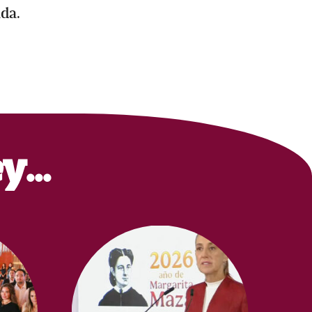
ida.
ey…