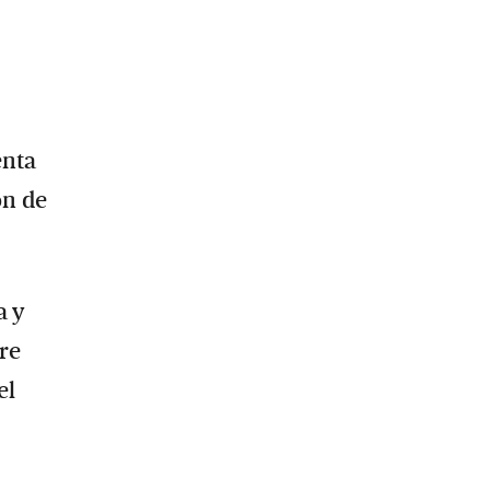
enta
ón de
a y
rre
el