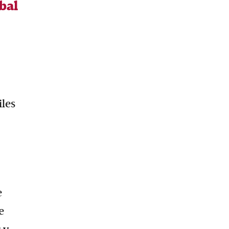
bal
iles
e
e