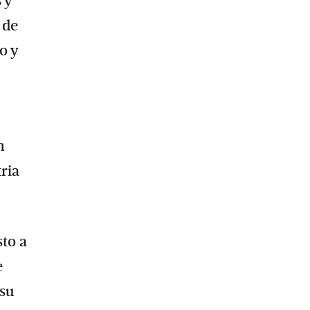
 y
 de
o y
n
tria
sto a
e
 su