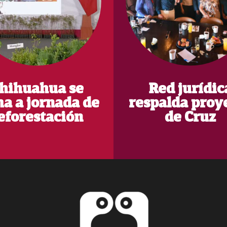
hihuahua se
Red jurídic
a a jornada de
respalda proy
eforestación
de Cruz