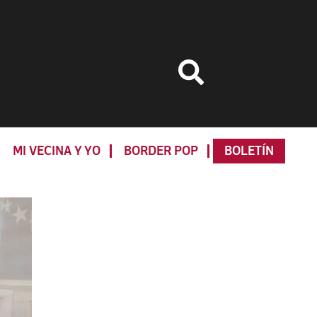
MI VECINA Y YO
BORDER POP
BOLETÍN
Primary
Sidebar