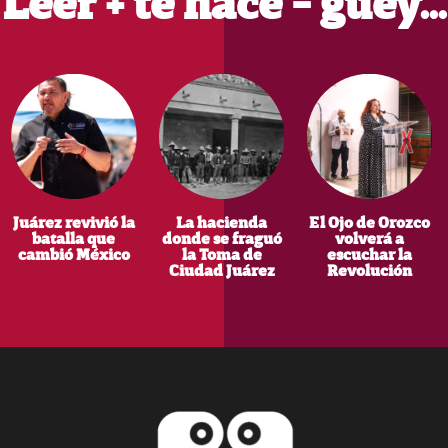
Leer + te hace - güey…
Juárez revivió la
La hacienda
El Ojo de Orozco
batalla que
donde se fraguó
volverá a
cambió México
la Toma de
escuchar la
Ciudad Juárez
Revolución
Footer