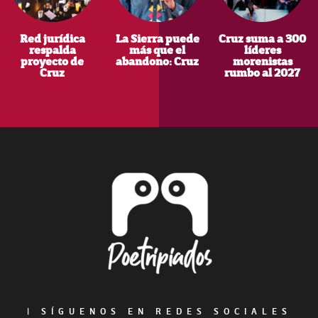
Red jurídica
La Sierra puede
Cruz suma a 300
respalda
más que el
líderes
proyecto de
abandono: Cruz
morenistas
Cruz
rumbo al 2027
Footer
|
SÍGUENOS EN REDES SOCIALES