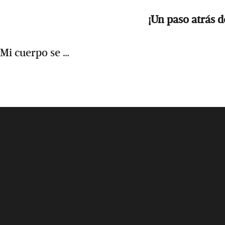
¡Un paso atrás d
Mi cuerpo se …
Footer