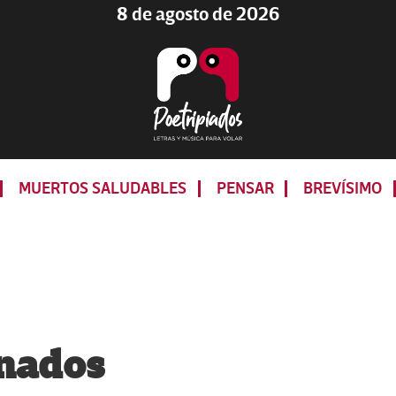
8 de agosto de 2026
Poetripiados
LETRAS
Y
MUERTOS SALUDABLES
PENSAR
BREVÍSIMO
MÚSICA
PARA
VOLAR
enados