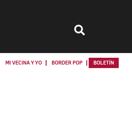
MI VECINA Y YO
BORDER POP
BOLETÍN
Primary
Sidebar