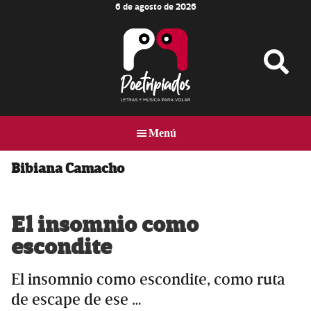
6 de agosto de 2026
Skip
Skip
Skip
to
to
to
main
primary
footer
content
sidebar
Poetripiados
LETRAS
Y
Menú
MÚSICA
PARA
VOLAR
Bibiana Camacho
El insomnio como
escondite
El insomnio como escondite, como ruta
de escape de ese …