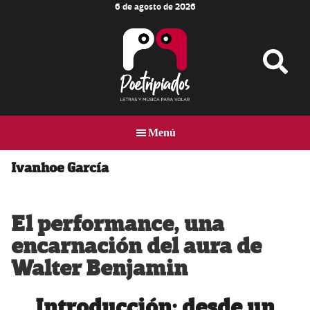
6 de agosto de 2026
Skip
Skip
Skip
to
to
to
main
primary
footer
content
sidebar
Poetripiados
LETRAS
Y
Menú
MÚSICA
PARA
VOLAR
Ivanhoe García
El performance, una
encarnación del aura de
Walter Benjamin
Introducción: desde un