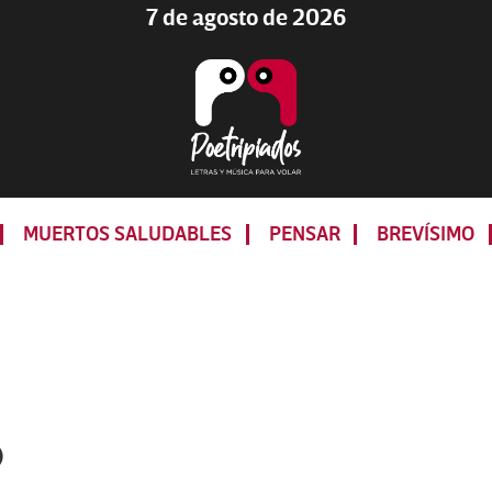
7 de agosto de 2026
Poetripiados
LETRAS
Y
MUERTOS SALUDABLES
PENSAR
BREVÍSIMO
MÚSICA
PARA
VOLAR
o