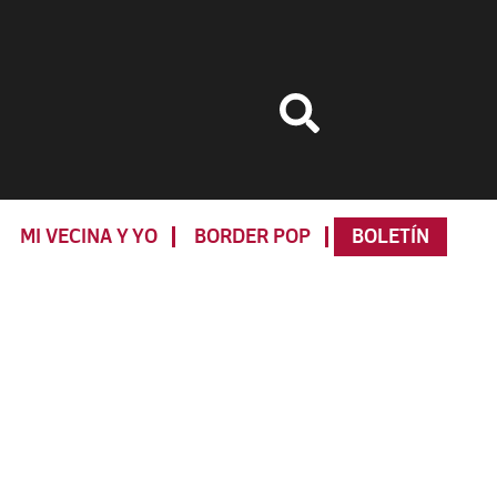
MI VECINA Y YO
BORDER POP
BOLETÍN
Primary
Sidebar