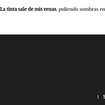
La tinta sale de mis venas
, puliendo sombras en
Footer
|
S