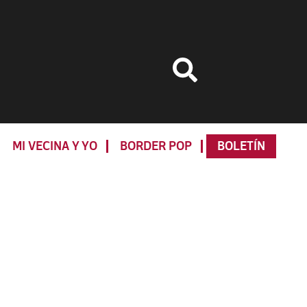
MI VECINA Y YO
BORDER POP
BOLETÍN
Primary
Sidebar