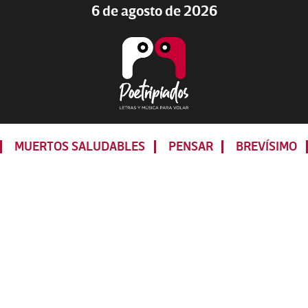
6 de agosto de 2026
Poetripiados
LETRAS
Y
MUERTOS SALUDABLES
PENSAR
BREVÍSIMO
MÚSICA
PARA
VOLAR