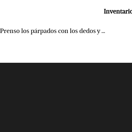
Inventari
Prenso los párpados con los dedos y …
Footer