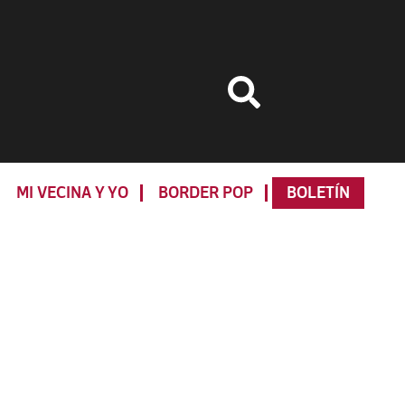
MI VECINA Y YO
BORDER POP
BOLETÍN
Primary
Sidebar