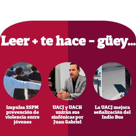
Primary
Sidebar
Leer + te hace - güey…
Impulsa SSPM
UACJ y UACH
La UACJ mejora
prevención de
unirán sus
señalización del
violencia entre
sinfónicas por
Indio Bus
jóvenes
Juan Gabriel