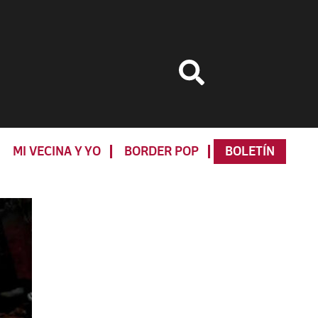
MI VECINA Y YO
BORDER POP
BOLETÍN
Primary
Sidebar