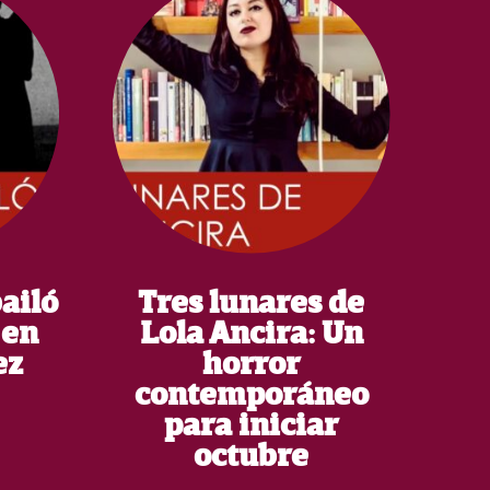
ailó
Tres lunares de
 en
Lola Ancira: Un
ez
horror
contemporáneo
para iniciar
octubre