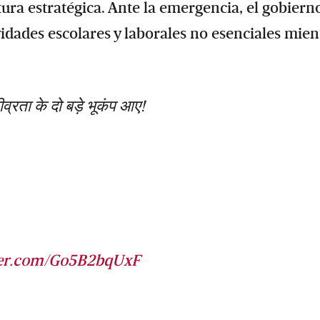
tura estratégica. Ante la emergencia, el gobiern
idades escolares y laborales no esenciales mien
रता के दो बड़े भूकंप आए!
tter.com/Go5B2bqUxF