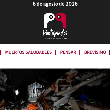
6 de agosto de 2026
Poetripiados
LETRAS
Y
MUERTOS SALUDABLES
PENSAR
BREVÍSIMO
MÚSICA
PARA
VOLAR