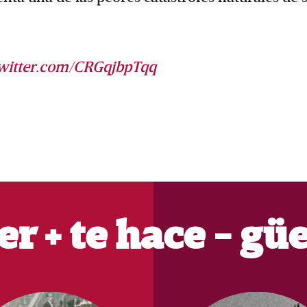
twitter.com/CRGqjbpTqq
er + te hace - gü