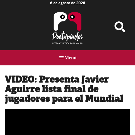
6 de agosto de 2026
Skip
Skip
Skip
to
to
to
main
primary
footer
content
sidebar
Poetripiados
LETRAS
Y
Menú
MÚSICA
PARA
VOLAR
VIDEO: Presenta Javier
Aguirre lista final de
jugadores para el Mundial