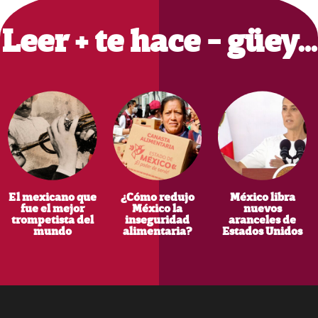
Sidebar
Leer + te hace - güey…
El mexicano que
¿Cómo redujo
México libra
fue el mejor
México la
nuevos
trompetista del
inseguridad
aranceles de
mundo
alimentaria?
Estados Unidos