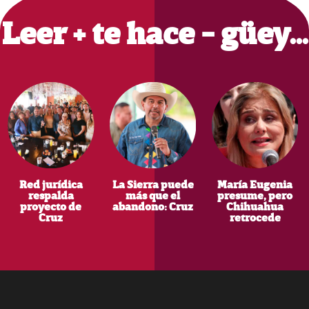
Leer + te hace - güey…
Red jurídica
La Sierra puede
María Eugenia
respalda
más que el
presume, pero
proyecto de
abandono: Cruz
Chihuahua
Cruz
retrocede