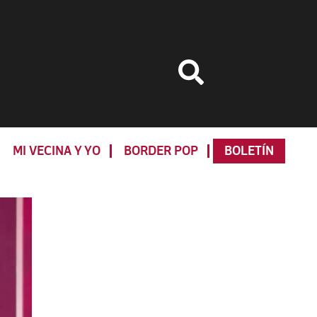
MI VECINA Y YO
BORDER POP
BOLETÍN
Primary
Sidebar