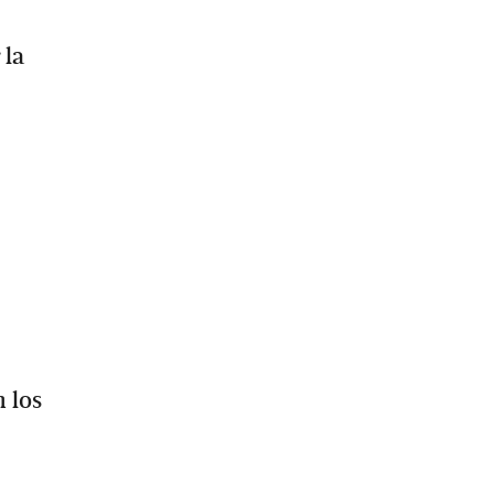
 la
 los