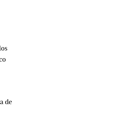
los
co
a de