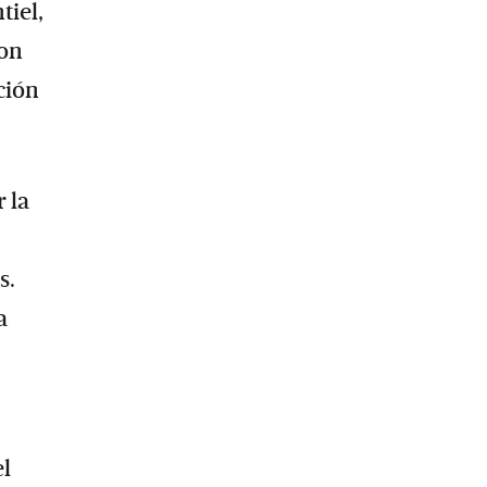
tiel,
con
ción
 la
s.
a
el