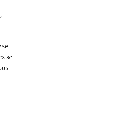
o
 se
es se
bos
n