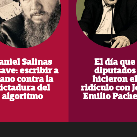
aniel Salinas
El día que
ave: escribir a
diputados
ano contra la
hicieron e
ictadura del
ridículo con J
algoritmo
Emilio Pach