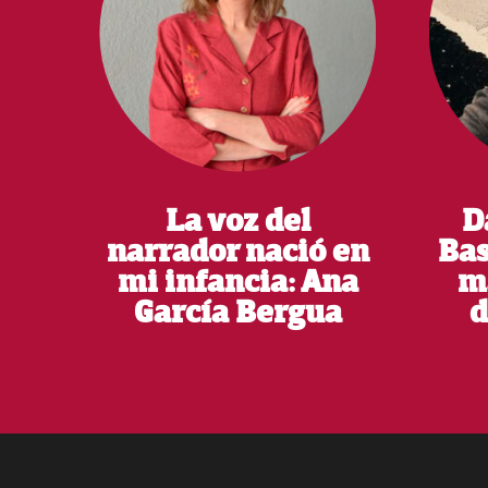
La voz del
D
narrador nació en
Bas
mi infancia: Ana
m
García Bergua
d