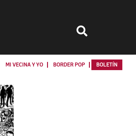
MI VECINA Y YO
BORDER POP
BOLETÍN
Primary
Sidebar