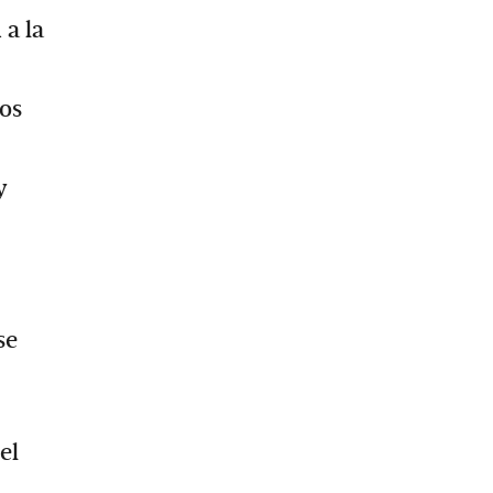
 a la
ios
y
se
el