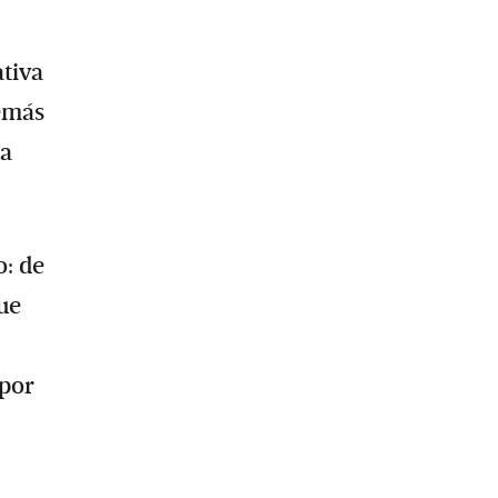
ativa
demás
la
o: de
que
 por