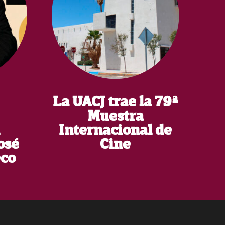
La UACJ trae la 79ª
Muestra
l
Internacional de
osé
Cine
eco