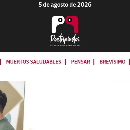
5 de agosto de 2026
Poetripiados
LETRAS
Y
MUERTOS SALUDABLES
PENSAR
BREVÍSIMO
MÚSICA
PARA
VOLAR