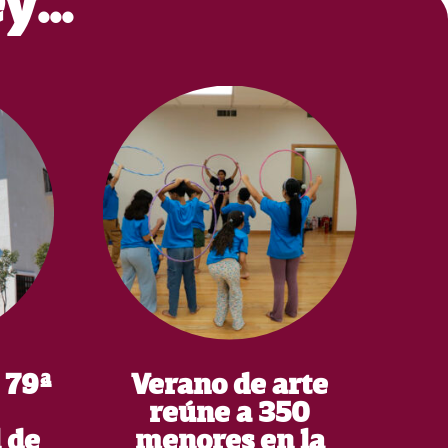
ey…
 79ª
Verano de arte
reúne a 350
 de
menores en la