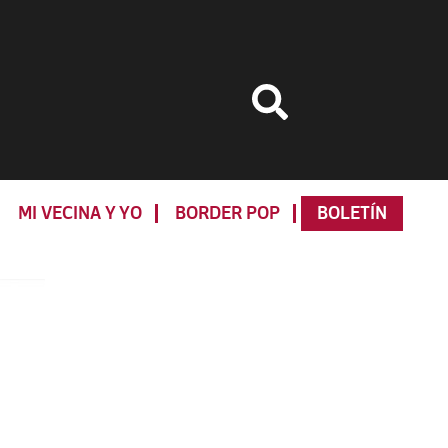
MI VECINA Y YO
BORDER POP
BOLETÍN
Primary
Sidebar