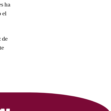
es ha
 el
z de
te