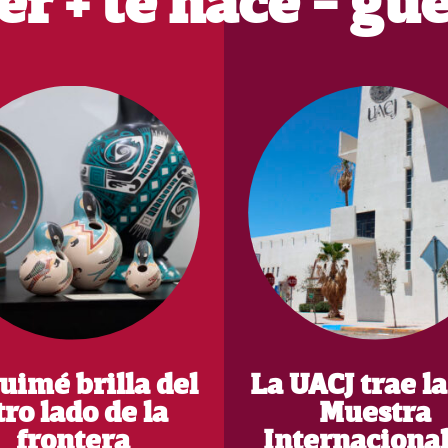
er + te hace - gü
uimé brilla del
La UACJ trae la
tro lado de la
Muestra
frontera
Internacional