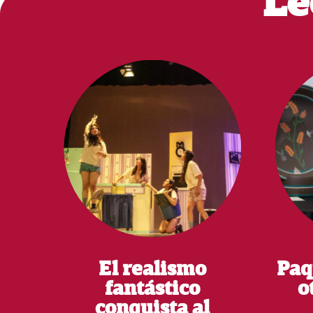
Le
El realismo
Paq
fantástico
o
conquista al