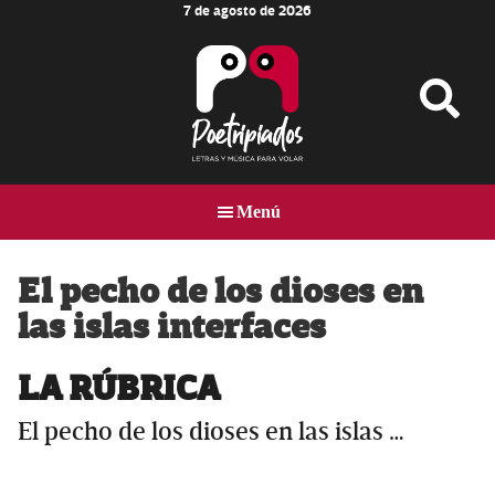
7 de agosto de 2026
Skip
Skip
Skip
to
to
to
main
primary
footer
content
sidebar
Poetripiados
LETRAS
Y
Menú
MÚSICA
PARA
VOLAR
El pecho de los dioses en
las islas interfaces
LA RÚBRICA
El pecho de los dioses en las islas …