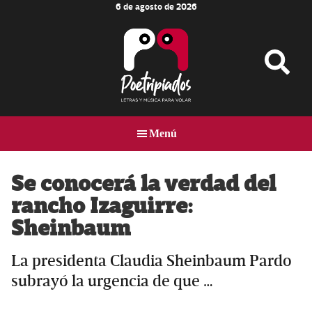
6 de agosto de 2026
Skip
Skip
Skip
to
to
to
main
primary
footer
content
sidebar
Poetripiados
LETRAS
Y
Menú
MÚSICA
PARA
VOLAR
Se conocerá la verdad del
rancho Izaguirre:
Sheinbaum
La presidenta Claudia Sheinbaum Pardo
subrayó la urgencia de que …