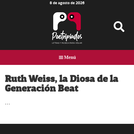
8 de agosto de 2026
Skip
Skip
Skip
to
to
to
main
primary
footer
content
sidebar
Poetripiados
LETRAS
Y
Menú
MÚSICA
PARA
VOLAR
Ruth Weiss, la Diosa de la
Generación Beat
…
Primary
Sidebar