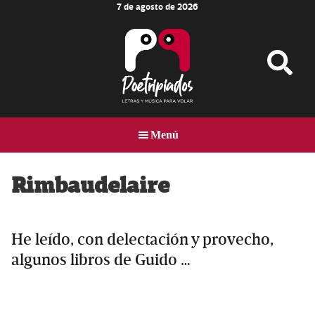
7 de agosto de 2026
Skip
Skip
Skip
to
to
to
main
primary
footer
content
sidebar
Poetripiados
LETRAS
Y
Menú
MÚSICA
PARA
VOLAR
Rimbaudelaire
He leído, con delectación y provecho,
algunos libros de Guido …