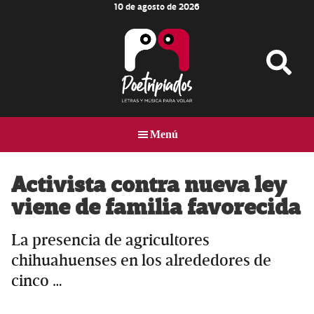
10 de agosto de 2026
Skip
Skip
Skip
to
to
to
main
primary
footer
content
sidebar
Poetripiados
LETRAS
Y
Menú
MÚSICA
PARA
VOLAR
Activista contra nueva ley
viene de familia favorecida
La presencia de agricultores
chihuahuenses en los alrededores de
cinco …