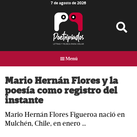
7 de agosto de 2026
Skip
Skip
Skip
to
to
to
main
primary
footer
content
sidebar
Poetripiados
LETRAS
Y
Menú
MÚSICA
PARA
VOLAR
Mario Hernán Flores y la
poesía como registro del
instante
Mario Hernán Flores Figueroa nació en
Mulchén, Chile, en enero …