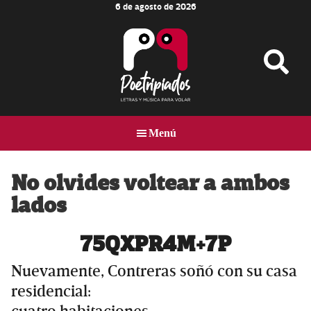
6 de agosto de 2026
Skip
Skip
Skip
to
to
to
main
primary
footer
content
sidebar
Poetripiados
LETRAS
Y
Menú
MÚSICA
PARA
VOLAR
No olvides voltear a ambos
lados
75QXPR4M+7P
Nuevamente, Contreras soñó con su casa
residencial: