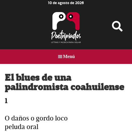
10 de agosto de 2026
Skip
Skip
Skip
to
to
to
main
primary
footer
content
sidebar
Poetripiados
LETRAS
Y
Menú
MÚSICA
PARA
VOLAR
El blues de una
palindromista coahuilense
1
O daños o gordo loco
peluda oral