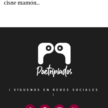
cisne mamón…
Primary
Sidebar
Footer
|
SÍGUENOS EN REDES SOCIALES
|