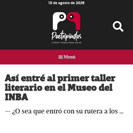
10 de agosto de 2026
Skip
Skip
Skip
to
to
to
main
primary
footer
content
sidebar
Poetripiados
LETRAS
Y
Menú
MÚSICA
PARA
VOLAR
Así entré al primer taller
literario en el Museo del
INBA
— ¿O sea que entró con su rutera a los …