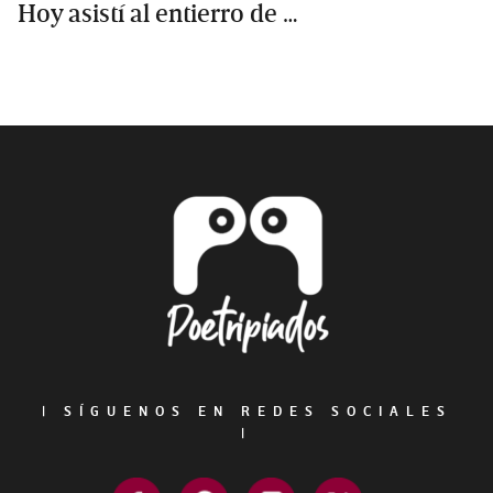
Hoy asistí al entierro de …
Primary
Sidebar
Footer
|
SÍGUENOS EN REDES SOCIALES
|