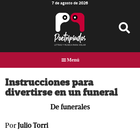
7 de agosto de 2026
Skip
Skip
Skip
to
to
to
main
primary
footer
content
sidebar
Poetripiados
LETRAS
Y
Menú
MÚSICA
PARA
VOLAR
Instrucciones para
divertirse en un funeral
De funerales
Por
Julio Torri