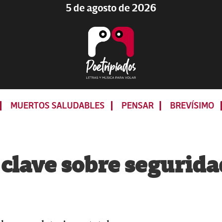
5 de agosto de 2026
Poetripiados
LETRAS
Y
MUERTOS SALUDABLES
PENSAR
BREVÍSIMO
MÚSICA
PARA
VOLAR
 clave sobre segurida