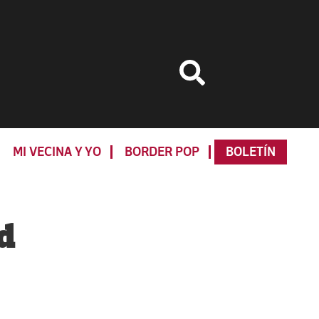
MI VECINA Y YO
BORDER POP
BOLETÍN
Primary
Sidebar
d