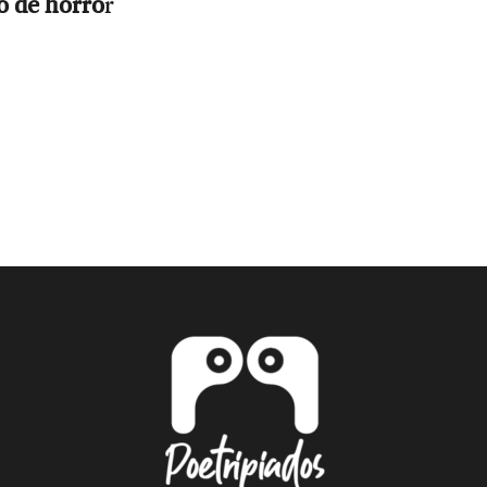
o de horro
r