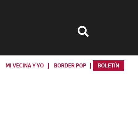
MI VECINA Y YO
BORDER POP
BOLETÍN
Primary
Sidebar