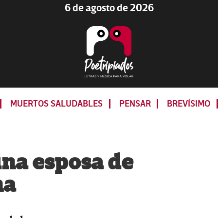
6 de agosto de 2026
Poetripiados
LETRAS
Y
MUERTOS SALUDABLES
PENSAR
BREVÍSIMO
MÚSICA
PARA
VOLAR
una esposa de
na