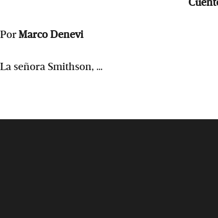
Cuent
Por
Marco Denevi
La señora Smithson, …
Footer