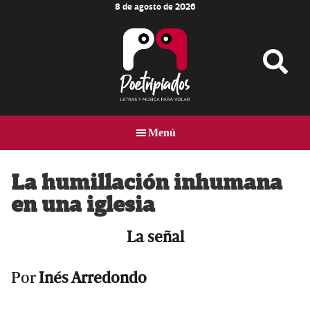
8 de agosto de 2026
Skip
Skip
Skip
to
to
to
main
primary
footer
content
sidebar
Poetripiados
LETRAS
Y
Menú
MÚSICA
PARA
VOLAR
La humillación inhumana
en una iglesia
La señal
Por
Inés Arredondo