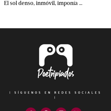
El sol denso, inmóvil, imponía …
Primary
Sidebar
Footer
|
SÍGUENOS EN REDES SOCIALES
|