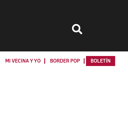
MI VECINA Y YO
BORDER POP
BOLETÍN
Primary
Sidebar