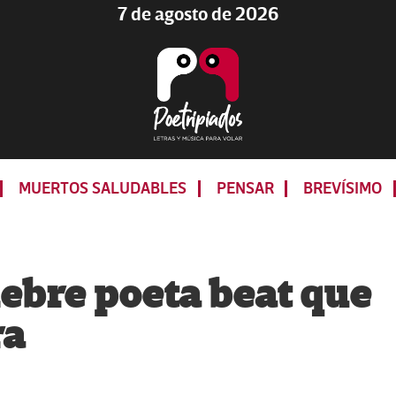
7 de agosto de 2026
Poetripiados
LETRAS
Y
MUERTOS SALUDABLES
PENSAR
BREVÍSIMO
MÚSICA
PARA
VOLAR
lebre poeta beat que
ra