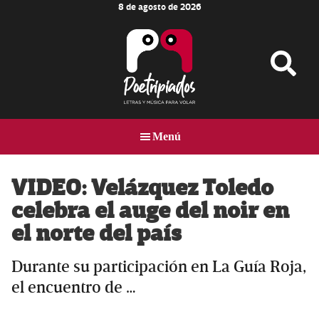
8 de agosto de 2026
Skip
Skip
Skip
to
to
to
main
primary
footer
content
sidebar
Poetripiados
LETRAS
Y
Menú
MÚSICA
PARA
VOLAR
VIDEO: Velázquez Toledo
celebra el auge del noir en
el norte del país
Durante su participación en La Guía Roja,
el encuentro de …