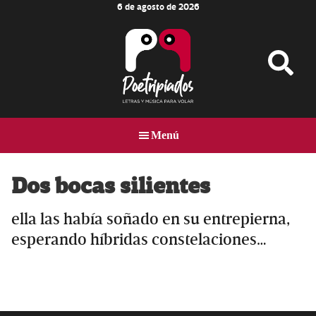
6 de agosto de 2026
Skip
Skip
Skip
to
to
to
main
primary
footer
content
sidebar
Poetripiados
LETRAS
Y
Menú
MÚSICA
PARA
VOLAR
Dos bocas silientes
ella las había soñado en su entrepierna,
esperando híbridas constelaciones…
Primary