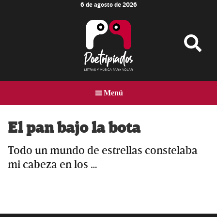
6 de agosto de 2026
Skip
Skip
Skip
to
to
to
main
primary
footer
content
sidebar
Poetripiados
LETRAS
Y
Menú
MÚSICA
PARA
VOLAR
El pan bajo la bota
Todo un mundo de estrellas constelaba
mi cabeza en los …
Primary