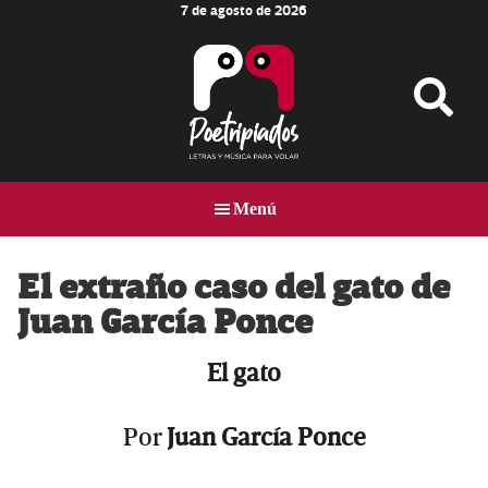
7 de agosto de 2026
Skip
Skip
Skip
to
to
to
main
primary
footer
content
sidebar
Poetripiados
LETRAS
Y
Menú
MÚSICA
PARA
VOLAR
El extraño caso del gato de
Juan García Ponce
El gato
Por
Juan García Ponce