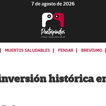
7 de agosto de 2026
Poetripiados
LETRAS
Y
MUERTOS SALUDABLES
PENSAR
BREVÍSIMO
MÚSICA
PARA
VOLAR
nversión histórica e