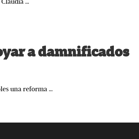
a Claudia …
oyar a damnificados
oles una reforma …