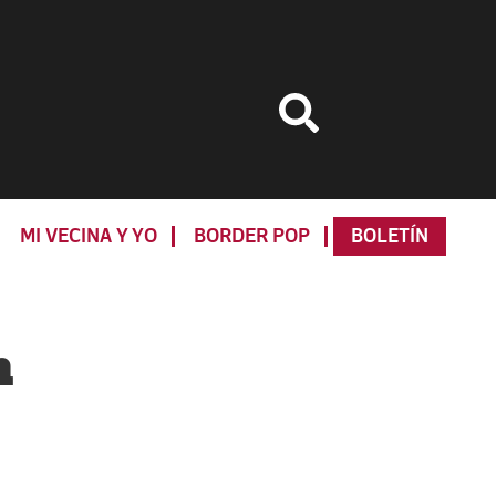
MI VECINA Y YO
BORDER POP
BOLETÍN
Primary
Sidebar
n