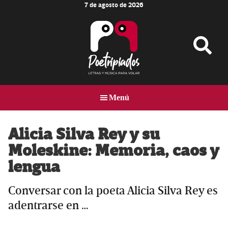
7 de agosto de 2026
Skip
Skip
Skip
to
to
to
main
primary
footer
content
sidebar
Poetripiados
LETRAS
Y
Menú
MÚSICA
PARA
VOLAR
Alicia Silva Rey y su
Moleskine: Memoria, caos y
lengua
Conversar con la poeta Alicia Silva Rey es
adentrarse en …