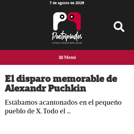
7 de agosto de 2026
Skip
Skip
Skip
to
to
to
main
primary
footer
content
sidebar
Poetripiados
LETRAS
Y
Menú
MÚSICA
PARA
VOLAR
El disparo memorable de
Alexandr Puchkin
Estábamos acantonados en el pequeño
pueblo de X. Todo el …