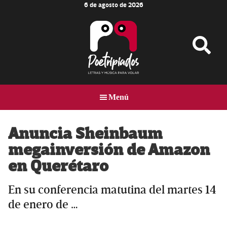
6 de agosto de 2026
Skip
Skip
Skip
to
to
to
main
primary
footer
content
sidebar
Poetripiados
LETRAS
Y
Menú
MÚSICA
PARA
VOLAR
Anuncia Sheinbaum
megainversión de Amazon
en Querétaro
En su conferencia matutina del martes 14
de enero de …