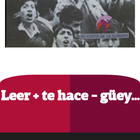
Primary
Sidebar
Leer + te hace - güey…