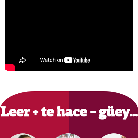
Primary
Sidebar
Leer + te hace - güey…