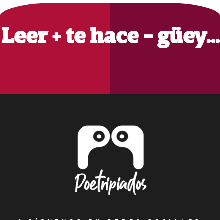
Sidebar
Leer + te hace - güey…
Footer