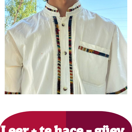
Primary
Sidebar
Leer + te hace - güey…