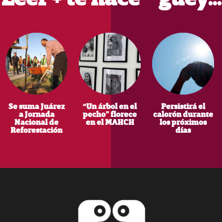
Se suma Juárez
“Un árbol en el
Persistirá el
a Jornada
pecho” florece
calorón durante
Nacional de
en el MAHCH
los próximos
Reforestación
días
Footer